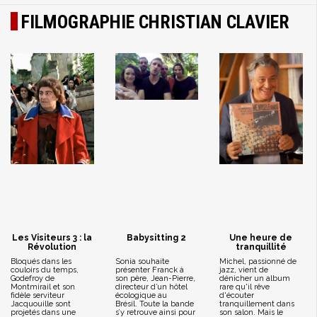
FILMOGRAPHIE CHRISTIAN CLAVIER
Les Visiteurs 3 : la
Babysitting 2
Une heure de
Révolution
tranquillité
Bloqués dans les
Sonia souhaite
Michel, passionné de
couloirs du temps,
présenter Franck à
jazz, vient de
Godefroy de
son père, Jean-Pierre,
dénicher un album
Montmirail et son
directeur d’un hôtel
rare qu'il rêve
fidèle serviteur
écologique au
d'écouter
Jacquouille sont
Brésil. Toute la bande
tranquillement dans
projetés dans une
s’y retrouve ainsi pour
son salon. Mais le