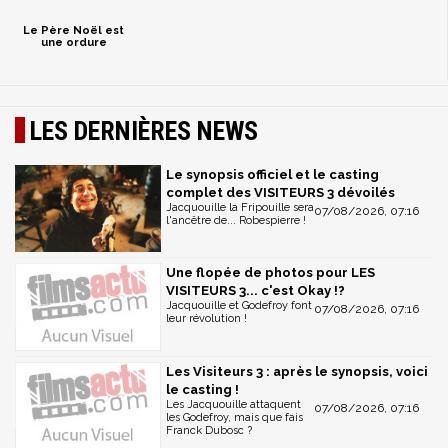
Le Père Noël est
une ordure
LES DERNIÈRES NEWS
Le synopsis officiel et le casting
complet des VISITEURS 3 dévoilés
Jacquouille la Fripouille sera
07/08/2026, 07:16
l'ancêtre de... Robespierre !
Une flopée de photos pour LES
VISITEURS 3... c'est Okay !?
Jacquouille et Godefroy font
07/08/2026, 07:16
leur révolution !
Les Visiteurs 3 : après le synopsis, voici
le casting !
Les Jacquouille attaquent
07/08/2026, 07:16
les Godefroy, mais que fais
Franck Dubosc ?