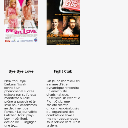
Bye Bye Love
Fight Club
New York, 1962.
Un jeune cadre qui en
Barbara Novak
a marre d'être
connait un
dynamique rencontre
phénoménal succès
un anarchiste
grâce à son sulfureux
charismatique.
manifeste où elle
Ensemble, ils créent le
prône le pouvoir et le
Fight Club, une
sexe pour les femmes,
société secrète
au détriment de
d'hommes désabusés
l'amour. Le journaliste
qui organisent des
Catcher Block, play-
combats de boxe à
boy impénitent,
mains nues dans des
décide de lui ingliger
sous sols de bars. C'est
une leç...
la dern...