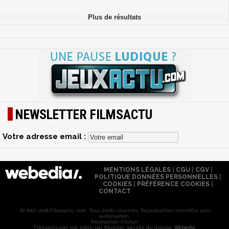
NEWSLETTER FILMSACTU
Votre adresse email :
MENTIONS LÉGALES
|
CGU
|
CGV
|
POLITIQUE DONNÉES PERSONNELLES
|
COOKIES
|
PRÉFÉRENCE COOKIES
|
CONTACT
© 2007-2026 Filmsactu .com. Tous droits réservés. Reproduction interdite sans
autorisation.
Réalisation Vitalyn
Filmsactu
.com est édité par Mixicom, société du groupe
Webedia
.