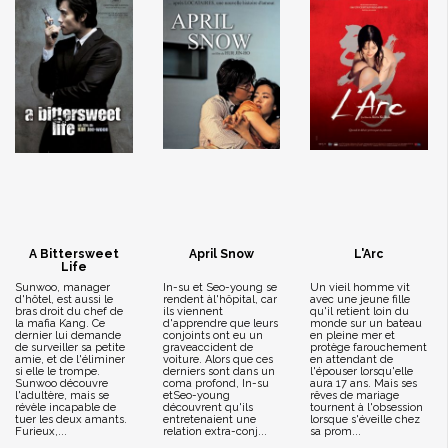
A Bittersweet
April Snow
L'Arc
Life
Sunwoo, manager
In-su et Seo-young se
Un vieil homme vit
d'hôtel, est aussi le
rendent àl'hôpital, car
avec une jeune fille
bras droit du chef de
ils viennent
qu'il retient loin du
la mafia Kang. Ce
d'apprendre que leurs
monde sur un bateau
dernier lui demande
conjoints ont eu un
en pleine mer et
de surveiller sa petite
graveaccident de
protège farouchement
amie, et de l'éliminer
voiture. Alors que ces
en attendant de
si elle le trompe.
derniers sont dans un
l'épouser lorsqu'elle
Sunwoo découvre
coma profond, In-su
aura 17 ans. Mais ses
l'adultère, mais se
etSeo-young
rêves de mariage
révèle incapable de
découvrent qu'ils
tournent à l'obsession
tuer les deux amants.
entretenaient une
lorsque s'éveille chez
Furieux,...
relation extra-conj...
sa prom...