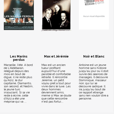
Les Marins
Max et Jérémie
Noir et Blanc
perdus
Marseille, l'été. A bord
Max est un ancien
Antoine est un jeune
de L'Aldébaran,
tueur profitant
homme sans histoire
relégué depuis des
aujourd'hui d'une
jusqu'au jour ou il doit
mois en bout de
paisible et confortable
suivre des seances de
digue, il ne reste plus
retraite. Il rencontre
massages. Il decouvre
qu'Aziz, le dur
Jeremie, un petit
Dominique, masseur
capitaine, Diamantis,
voyou pret a tout pour
noir, qui lui se
son second, et Nedim,
vivre dans le luxe. Les
decouvre sadique. Il
le jeune turc
deux hommes
ira jusqu'au bout de
insouciant. Si sa vie
deviennent amis,
ce rapport etrange
reste à écrire, celle
meme si Max se doute
sans rien vouloir dire a
d'Aziz a été une
que cette rencontre
personne.
méprise qui va ...
n'est pas fortui...