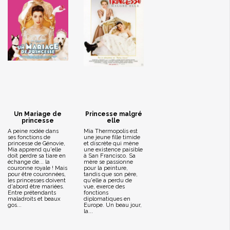
Un Mariage de
Princesse malgré
princesse
elle
A peine rodée dans
Mia Thermopolis est
ses fonctions de
une jeune fille timide
princesse de Génovie,
et discrète qui mène
Mia apprend qu'elle
une existence paisible
doit perdre sa tiare en
à San Francisco. Sa
échange de... la
mère se passionne
couronne royale ! Mais
pour la peinture,
pour être couronnées,
tandis que son père,
les princesses doivent
qu'elle a perdu de
d'abord être mariées.
vue, exerce des
Entre prétendants
fonctions
maladroits et beaux
diplomatiques en
gos...
Europe. Un beau jour,
la...