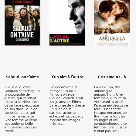
Salaud, on t'aime
D'un film à l'autre
Ces amours-là
>Le salaud, c'est
Un documentaire
La vie d'Ilva, des
Jacques Kaminsky, un
retraçant toute la
années 30 à
photographe de
filmographie de
aujourd'hui... Une
guerre, qui pendant
Claude Lelouch. Pour
femme qui, toute sa
toute sa carrière, s'est
les 50 ans des Films
vie durant, a placé
davantage préoccupé
13, le cinéaste y dresse
l'amour au-dessus de
de son travail que de
un bilan de sa
tout... Dans cette
ses enfants... et qui
carrière, assumant
fresque romanesque,
finit par le regretter.
échecs et succès, et y
Ilva incarne tous les
Une femme va venir
montre des images
courages et les
bousculer sa belle
inédites...
contradictions d'une
amitié avec Jacques,
femme libre. Et si ce
méde...
n'était pas Dieu...