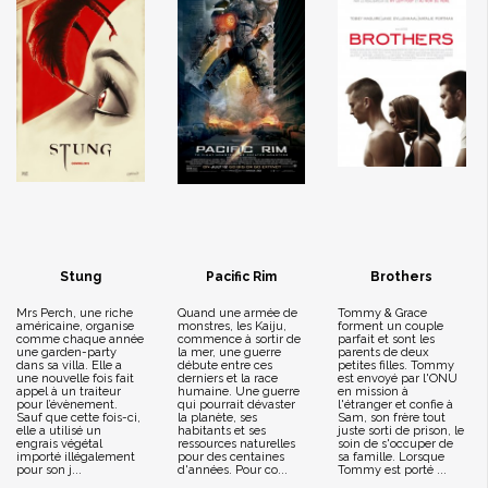
Stung
Pacific Rim
Brothers
Mrs Perch, une riche
Quand une armée de
Tommy & Grace
américaine, organise
monstres, les Kaiju,
forment un couple
comme chaque année
commence à sortir de
parfait et sont les
une garden-party
la mer, une guerre
parents de deux
dans sa villa. Elle a
débute entre ces
petites filles. Tommy
une nouvelle fois fait
derniers et la race
est envoyé par l'ONU
appel à un traiteur
humaine. Une guerre
en mission à
pour l’évènement.
qui pourrait dévaster
l'étranger et confie à
Sauf que cette fois-ci,
la planète, ses
Sam, son frère tout
elle a utilisé un
habitants et ses
juste sorti de prison, le
engrais végétal
ressources naturelles
soin de s'occuper de
importé illégalement
pour des centaines
sa famille. Lorsque
pour son j...
d'années. Pour co...
Tommy est porté ...