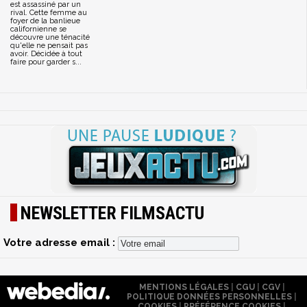
est assassiné par un
rival. Cette femme au
foyer de la banlieue
californienne se
découvre une ténacité
qu'elle ne pensait pas
avoir. Décidée à tout
faire pour garder s...
NEWSLETTER FILMSACTU
Votre adresse email :
MENTIONS LÉGALES
|
CGU
|
CGV
|
POLITIQUE DONNÉES PERSONNELLES
|
COOKIES
|
PRÉFÉRENCE COOKIES
|