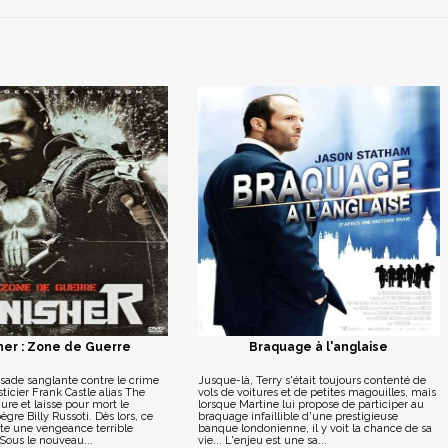
her : Zone de Guerre
Braquage à l'anglaise
isade sanglante contre le crime
Jusque-là, Terry s'était toujours contenté de
sticier Frank Castle alias The
vols de voitures et de petites magouilles, mais
ure et laisse pour mort le
lorsque Martine lui propose de participer au
ègre Billy Russoti. Dès lors, ce
braquage infaillible d'une prestigieuse
te une vengeance terrible
banque londonienne, il y voit la chance de sa
 Sous le nouveau...
vie... L'enjeu est une sa...