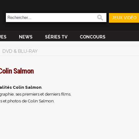
JEUX VIDÉO
UES
NEWS
SÉRIES TV
CONCOURS
DVD & BLU-RAY
Colin Salmon
alités Colin Salmon
.
raphie, ses premiers et derniers films.
s et photos de Colin Salmon.