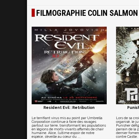
FILMOGRAPHIE COLIN SALMON
Resident Evil : Retribution
Punis
Le terrifiant virus mis au point par Umbrella
Lors de sa cro
Corporation continue à faire des ravages
organisé, le ju
partout sur terre, transformant les populations
Punisher défig
en légions de morts-vivants affamés de chair
parrain de la p
humaine. Alice, l’ultime espoir de notre
dernier fomen
espèce, s’éveille au cœur du ...
contre Castle.