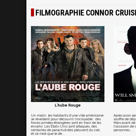
FILMOGRAPHIE CONNOR CRUIS
L'Aube Rouge
Un matin, les habitants d’une ville américaine
Après avoir 
se réveillent pour découvrir l’incroyable : des
souffre de dép
forces armées étrangères sont en train de les
Mais avant de p
envahir. Les États-Unis sont attaqués, des
l'occasion de 
centaines de parachutistes pleuvent du ciel,
personnes...
et ce n’est que le dé...