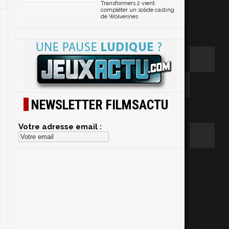
Transformers 2 vient
compléter un solide casting
de Wolverines
NEWSLETTER FILMSACTU
Votre adresse email :