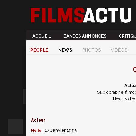
ACCUEIL
BANDES ANNONCES
CRITIQ
PEOPLE
NEWS
PHOTOS
VIDÉOS
C
Actua
Sa biographie, filmog
News, vidéo
Acteur
: 17 Janvier 1995
Né le