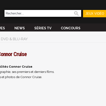
JEUX VIDÉO
UES
NEWS
SÉRIES TV
CONCOURS
DVD & BLU-RAY
onnor Cruise
lités Connor Cruise
.
raphie, ses premiers et derniers films.
s et photos de Connor Cruise.