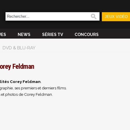
JEUX VIDÉO
UES
NEWS
SÉRIES TV
CONCOURS
DVD & BLU-RAY
orey Feldman
lités Corey Feldman
.
raphie, ses premiers et derniers films.
 et photos de Corey Feldman.