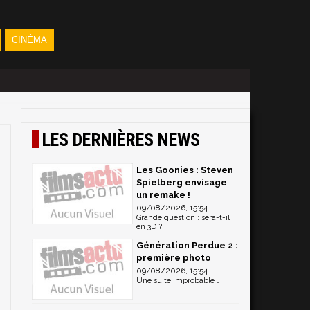
CINÉMA
LES DERNIÈRES NEWS
Les Goonies : Steven
Spielberg envisage
un remake !
09/08/2026, 15:54
Grande question : sera-t-il
en 3D ?
Génération Perdue 2 :
première photo
09/08/2026, 15:54
Une suite improbable …