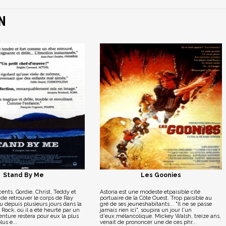
N
Stand By Me
Les Goonies
ents, Gordie, Christ, Teddy et
Astoria est une modeste etpaisible cité
de retrouver le corps de Ray
portuaire de la Côte Ouest. Trop paisible au
u depuis plusieurs jours dans la
gré de ses jeuneshabitants... "Il ne se passe
 Rock, où il a été heurté par un
jamais rien ici", soupira un jour l'un
venture restera pour eux la plus
d'eux,mélancolique. Mickey Walsh, treize ans,
lus e...
venait de prononcer une de ces phr...