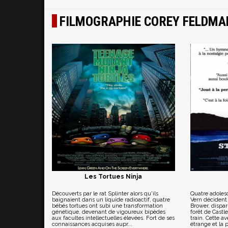
FILMOGRAPHIE COREY FELDMA
Les Tortues Ninja
Découverts par le rat Splinter alors qu'ils
Quatre adolesc
baignaient dans un liquide radioactif, quatre
Vern décident 
bébés tortues ont subi une transformation
Brower, dispar
génétique, devenant de vigoureux bipèdes
forêt de Castle
aux facultes intellectuelles élevées. Fort de ses
train. Cette a
connaissances acquises aupr...
étrange et la p