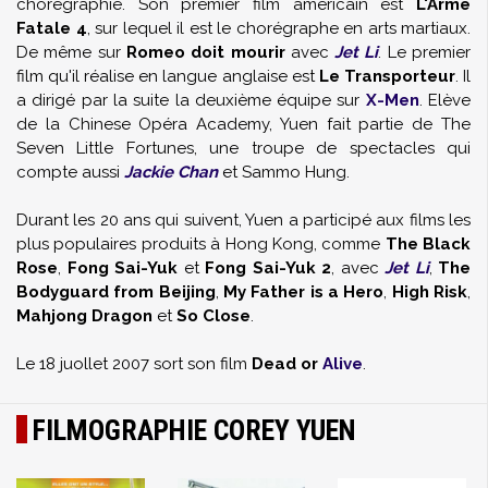
chorégraphie. Son premier film américain est
L'Arme
Fatale 4
, sur lequel il est le chorégraphe en arts martiaux.
De même sur
Romeo doit mourir
avec
Jet Li
. Le premier
film qu'il réalise en langue anglaise est
Le Transporteur
. Il
a dirigé par la suite la deuxième équipe sur
X-Men
. Elève
de la Chinese Opéra Academy, Yuen fait partie de The
Seven Little Fortunes, une troupe de spectacles qui
compte aussi
Jackie Chan
et Sammo Hung.
Durant les 20 ans qui suivent, Yuen a participé aux films les
plus populaires produits à Hong Kong, comme
The Black
Rose
,
Fong Sai-Yuk
et
Fong Sai-Yuk 2
, avec
Jet Li
,
The
Bodyguard from Beijing
,
My Father is a Hero
,
High Risk
,
Mahjong Dragon
et
So Close
.
Le 18 juollet 2007 sort son film
Dead or
Alive
.
FILMOGRAPHIE COREY YUEN