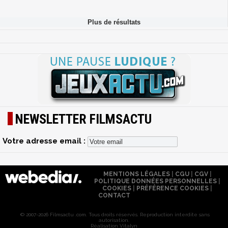
NEWSLETTER FILMSACTU
Votre adresse email :
MENTIONS LÉGALES
|
CGU
|
CGV
|
POLITIQUE DONNÉES PERSONNELLES
|
COOKIES
|
PRÉFÉRENCE COOKIES
|
CONTACT
© 2007-2026 Filmsactu .com. Tous droits réservés. Reproduction interdite sans
autorisation.
Réalisation Vitalyn