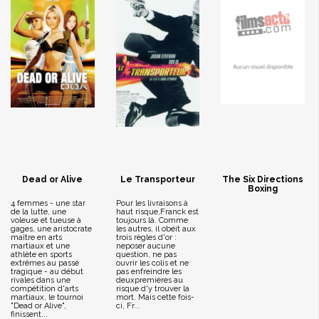
Dead or Alive
Le Transporteur
The Six Directions
Boxing
4 femmes - une star
Pour les livraisons à
de la lutte, une
haut risque,Franck est
voleuse et tueuse à
toujours là. Comme
gages, une aristocrate
les autres, il obéit aux
maître en arts
trois règles d'or :
martiaux et une
neposer aucune
athlète en sports
question, ne pas
extrêmes au passé
ouvrir les colis et ne
tragique - au début
pas enfreindre les
rivales dans une
deuxpremières au
compétition d'arts
risque d'y trouver la
martiaux, le tournoi
mort. Mais cette fois-
"Dead or Alive",
ci, Fr...
finissent...