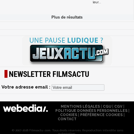
leur...
NEWSLETTER FILMSACTU
Votre adresse email :
MENTIONS LÉGALES
|
CGU
|
CGV
|
POLITIQUE DONNÉES PERSONNELLES
|
COOKIES
|
PRÉFÉRENCE COOKIES
|
CONTACT
© 2007-2026 Filmsactu .com. Tous droits réservés. Reproduction interdite sans
autorisation.