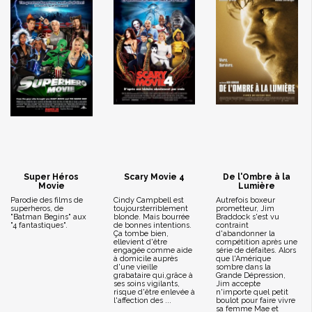
Super Héros
Scary Movie 4
De l'Ombre à la
Movie
Lumière
Parodie des films de
Cindy Campbell est
Autrefois boxeur
superheros, de
toujoursterriblement
prometteur, Jim
"Batman Begins" aux
blonde. Mais bourrée
Braddock s'est vu
"4 fantastiques".
de bonnes intentions.
contraint
Ça tombe bien,
d'abandonner la
ellevient d'être
compétition après une
engagée comme aide
série de défaites. Alors
à domicile auprès
que l'Amérique
d'une vieille
sombre dans la
grabataire qui,grâce à
Grande Dépression,
ses soins vigilants,
Jim accepte
risque d'être enlevée à
n'importe quel petit
l'affection des ...
boulot pour faire vivre
sa femme Mae et