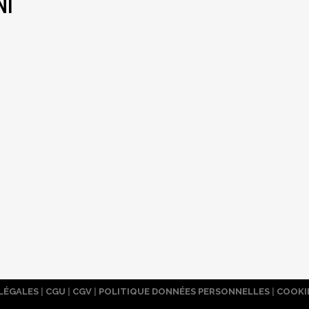
NI
LÉGALES
|
CGU
|
CGV
|
POLITIQUE DONNÉES PERSONNELLES
|
COOKI