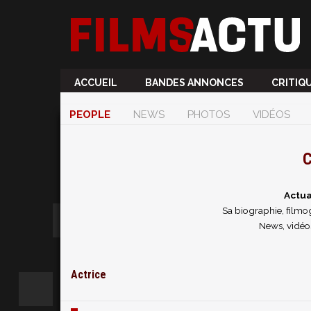
ACCUEIL
BANDES ANNONCES
CRITIQ
PEOPLE
NEWS
PHOTOS
VIDÉOS
C
Actua
Sa biographie, filmog
News, vidéos
Actrice