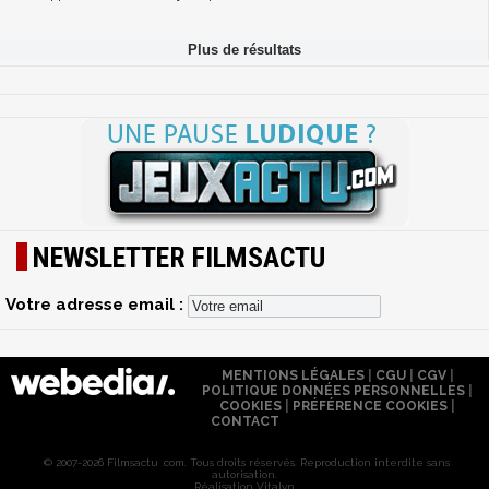
NEWSLETTER FILMSACTU
Votre adresse email :
MENTIONS LÉGALES
|
CGU
|
CGV
|
POLITIQUE DONNÉES PERSONNELLES
|
COOKIES
|
PRÉFÉRENCE COOKIES
|
CONTACT
© 2007-2026 Filmsactu .com. Tous droits réservés. Reproduction interdite sans
autorisation.
Réalisation Vitalyn