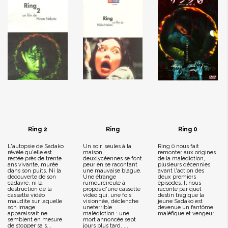
Ring 2
Ring
Ring 0
L'autopsie de Sadako
Un soir, seules à la
Ring 0 nous fait
révèle qu'elle est
maison,
remonter aux origines
restée près de trente
deuxlycéennes se font
de la malédiction,
ans vivante, murée
peur en se racontant
plusieurs décennies
dans son puits. Ni la
une mauvaise blague.
avant l'action des
découverte de son
Une étrange
deux premiers
cadavre, ni la
rumeurcircule à
épisodes. Il nous
destruction de la
propos d'une cassette
raconte par quel
cassette vidéo
vidéo qui, une fois
destin tragique la
maudite sur laquelle
visionnée, déclenche
jeune Sadako est
son image
uneterrible
devenue un fantôme
apparaissait ne
malédiction : une
maléfique et vengeur.
semblent en mesure
mort annoncée sept
de stopper sa s...
jours plus tard. ...