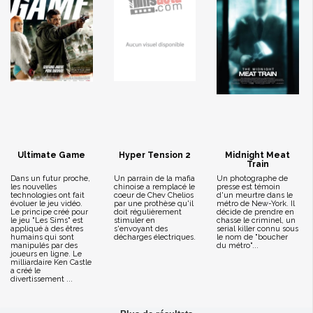
Ultimate Game
Hyper Tension 2
Midnight Meat
Train
Dans un futur proche,
Un parrain de la mafia
Un photographe de
les nouvelles
chinoise a remplacé le
presse est témoin
technologies ont fait
coeur de Chev Chelios
d'un meurtre dans le
évoluer le jeu vidéo.
par une prothèse qu'il
métro de New-York. Il
Le principe créé pour
doit régulièrement
décide de prendre en
le jeu "Les Sims" est
stimuler en
chasse le criminel, un
appliqué à des êtres
s'envoyant des
serial killer connu sous
humains qui sont
décharges électriques.
le nom de "boucher
manipulés par des
du métro"...
joueurs en ligne. Le
milliardaire Ken Castle
a créé le
divertissement ...