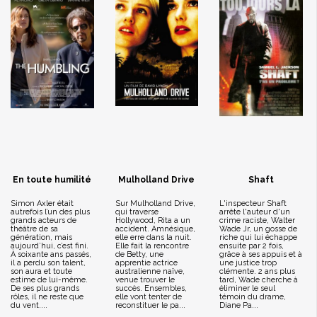
En toute humilité
Mulholland Drive
Shaft
Simon Axler était
Sur Mulholland Drive,
L'inspecteur Shaft
autrefois l’un des plus
qui traverse
arrête l'auteur d'un
grands acteurs de
Hollywood, Rita a un
crime raciste, Walter
théâtre de sa
accident. Amnésique,
Wade Jr, un gosse de
génération, mais
elle erre dans la nuit.
riche qui lui échappe
aujourd’hui, c’est fini.
Elle fait la rencontre
ensuite par 2 fois,
À soixante ans passés,
de Betty, une
grâce à ses appuis et à
il a perdu son talent,
apprentie actrice
une justice trop
son aura et toute
australienne naïve,
clémente. 2 ans plus
estime de lui-même.
venue trouver le
tard, Wade cherche à
De ses plus grands
succès. Ensembles,
éliminer le seul
rôles, il ne reste que
elle vont tenter de
témoin du drame,
du vent....
reconstituer le pa...
Diane Pa...