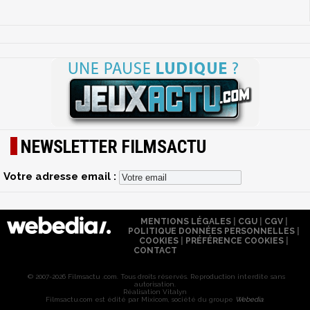
NEWSLETTER FILMSACTU
Votre adresse email :
MENTIONS LÉGALES
|
CGU
|
CGV
|
POLITIQUE DONNÉES PERSONNELLES
|
COOKIES
|
PRÉFÉRENCE COOKIES
|
CONTACT
© 2007-2026 Filmsactu .com. Tous droits réservés. Reproduction interdite sans
autorisation.
Réalisation Vitalyn
Filmsactu
.com est édité par Mixicom, société du groupe
Webedia
.