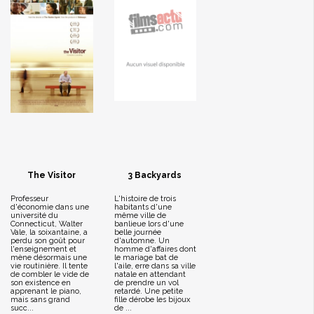
The Visitor
3 Backyards
Professeur
L'histoire de trois
d'économie dans une
habitants d'une
université du
même ville de
Connecticut, Walter
banlieue lors d'une
Vale, la soixantaine, a
belle journée
perdu son goût pour
d'automne. Un
l'enseignement et
homme d'affaires dont
mène désormais une
le mariage bat de
vie routinière. Il tente
l'aile, erre dans sa ville
de combler le vide de
natale en attendant
son existence en
de prendre un vol
apprenant le piano,
retardé. Une petite
mais sans grand
fille dérobe les bijoux
succ...
de ...