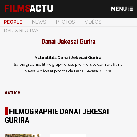
PEOPLE
NEWS
PHOTOS
VIDÉOS
DVD & BLU-RAY
Danai Jekesai Gurira
Actualités Danai Jekesai Gurira
.
Sa biographie, filmographie, ses premiers et derniers films.
News, vidéos et photos de Danai Jekesai Gurira.
Actrice
FILMOGRAPHIE DANAI JEKESAI
GURIRA