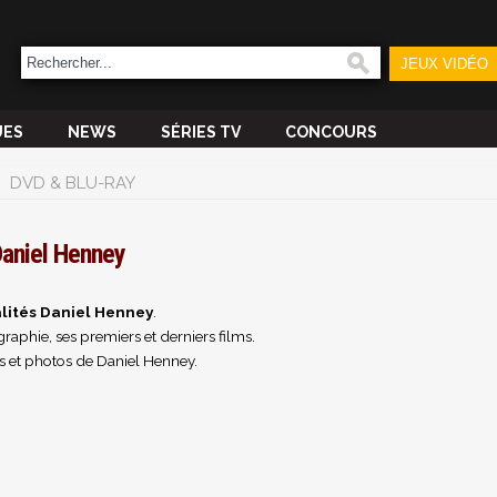
JEUX VIDÉO
UES
NEWS
SÉRIES TV
CONCOURS
DVD & BLU-RAY
aniel Henney
lités Daniel Henney
.
raphie, ses premiers et derniers films.
s et photos de Daniel Henney.