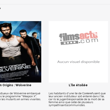
Y
 Origins : Wolverine
L'île étoilée
ultueux de Wolverine embarqué
Les habitants d'une île de Coréerefusent que
ns le programme "Weapon X",
leur ancien instituteur soit enterré dans l'île,
e les mutants en armes vivantes.
car ils le jugentresponsable de la mort de sa
femme ainsi que celle de plusieurs
sympathisantscommunistes.