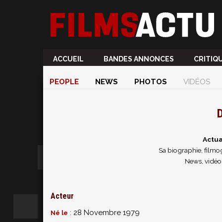
ACCUEIL
BANDES ANNONCES
CRITIQ
PEOPLE
NEWS
PHOTOS
VIDÉOS
D
Actua
Sa biographie, filmog
News, vidéo
Acteur
: 28 Novembre 1979
Né le