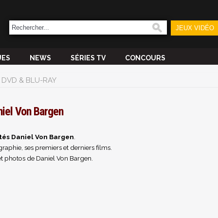
JEUX VIDÉO
UES
NEWS
SÉRIES TV
CONCOURS
DVD & BLU-RAY
niel Von Bargen
tés Daniel Von Bargen
.
raphie, ses premiers et derniers films.
et photos de Daniel Von Bargen.