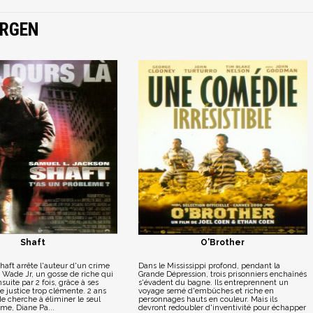
ARGEN
Shaft
O'Brother
haft arrête l'auteur d'un crime
Dans le Mississippi profond, pendant la
r Wade Jr, un gosse de riche qui
Grande Dépression, trois prisonniers enchaînés
suite par 2 fois, grâce à ses
s'évadent du bagne. Ils entreprennent un
e justice trop clémente. 2 ans
voyage semé d'embûches et riche en
e cherche à éliminer le seul
personnages hauts en couleur. Mais ils
me, Diane Pa...
devront redoubler d'inventivité pour échapper