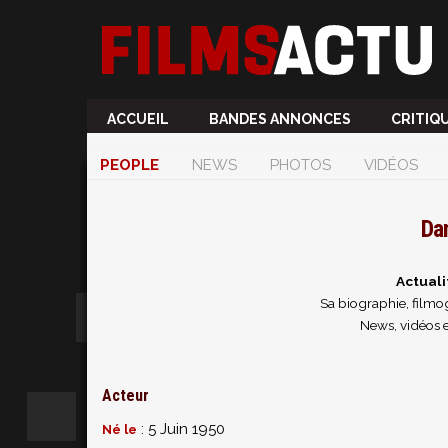
ACCUEIL
BANDES ANNONCES
CRITIQ
PEOPLE
NEWS
PHOTOS
VIDÉOS
Da
Actuali
Sa biographie, filmog
News, vidéos 
Acteur
: 5 Juin 1950
Né le