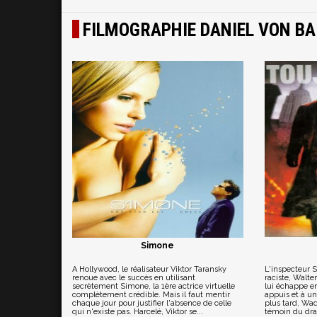
FILMOGRAPHIE DANIEL VON B
Simone
A Hollywood, le réalisateur Viktor Taransky
L'inspecteur S
renoue avec le succès en utilisant
raciste, Walte
secrètement Simone, la 1ère actrice virtuelle
lui échappe en
complètement crédible. Mais il faut mentir
appuis et à un
chaque jour pour justifier l'absence de celle
plus tard, Wad
qui n'existe pas. Harcelé, Viktor se...
témoin du dra