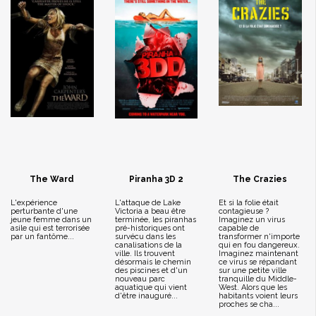
The Ward
Piranha 3D 2
The Crazies
L'expérience
L'attaque de Lake
Et si la folie était
perturbante d'une
Victoria a beau être
contagieuse ?
jeune femme dans un
terminée, les piranhas
Imaginez un virus
asile qui est terrorisée
pré-historiques ont
capable de
par un fantôme...
survécu dans les
transformer n'importe
canalisations de la
qui en fou dangereux.
ville. Ils trouvent
Imaginez maintenant
désormais le chemin
ce virus se répandant
des piscines et d'un
sur une petite ville
nouveau parc
tranquille du Middle-
aquatique qui vient
West. Alors que les
d'être inauguré...
habitants voient leurs
proches se cha...