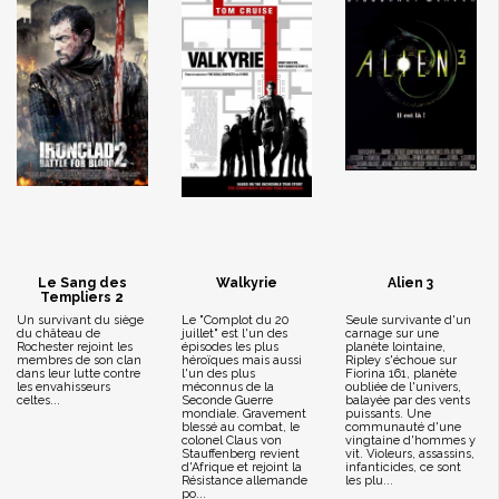
Le Sang des
Walkyrie
Alien 3
Templiers 2
Un survivant du siège
Le "Complot du 20
Seule survivante d'un
du château de
juillet" est l'un des
carnage sur une
Rochester rejoint les
épisodes les plus
planète lointaine,
membres de son clan
héroïques mais aussi
Ripley s'échoue sur
dans leur lutte contre
l'un des plus
Fiorina 161, planète
les envahisseurs
méconnus de la
oubliée de l'univers,
celtes...
Seconde Guerre
balayée par des vents
mondiale. Gravement
puissants. Une
blessé au combat, le
communauté d'une
colonel Claus von
vingtaine d'hommes y
Stauffenberg revient
vit. Violeurs, assassins,
d'Afrique et rejoint la
infanticides, ce sont
Résistance allemande
les plu...
po...