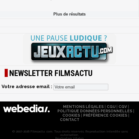
NEWSLETTER FILMSACTU
Votre adresse email :
MENTIONS LÉGALES
|
CGU
|
CGV
|
POLITIQUE DONNÉES PERSONNELLES
|
COOKIES
|
PRÉFÉRENCE COOKIES
|
CONTACT
© 2007-2026 Filmsactu .com. Tous droits réservés. Reproduction interdite sans
autorisation.
Réalisation Vitalyn