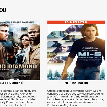
OD
Blood Diamond
MI-5 Infiltration
e, durant la sanglante guerre
Quand le dangereux terroriste Adem Qasim
ées 1990, Danny Archer, un
échappe à la garde des services secrets du MI-
t Solomon Vandy, prospecteur
5 lors d'un banal transfert, le célèbre agent
mille, aidés de la journaliste
Harry Pearce, à la tête de l'unité antiterroriste,
ddy Bowen, unissent leurs
est accusé. Un scandale jamais vu dans
cupérer en plein territ...
l'histoire du MI-5. Alors q...