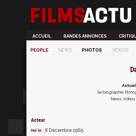
ACCUEIL
BANDES ANNONCES
CRITIQ
PEOPLE
NEWS
PHOTOS
VIDÉOS
D
Actual
Sa biographie, filmog
News, vidéos
Acteur
: 8 Décembre 1965
Né le