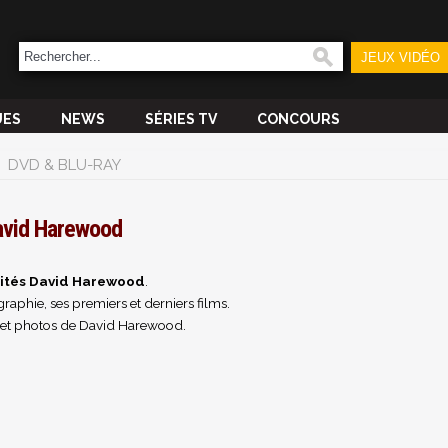
JEUX VIDÉO
UES
NEWS
SÉRIES TV
CONCOURS
DVD & BLU-RAY
avid Harewood
ités David Harewood
.
raphie, ses premiers et derniers films.
 et photos de David Harewood.