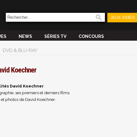
JEUX VIDÉO
UES
NEWS
SÉRIES TV
CONCOURS
DVD & BLU-RAY
avid Koechner
lités David Koechner
.
raphie, ses premiers et derniers films.
 et photos de David Koechner.