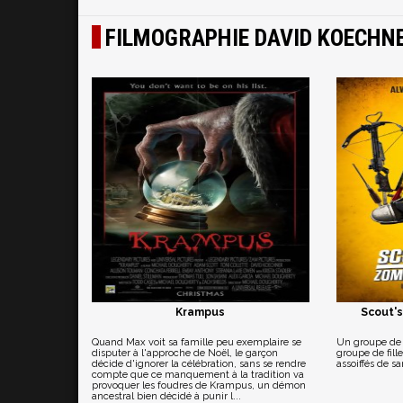
FILMOGRAPHIE DAVID KOECHN
Krampus
Scout'
Quand Max voit sa famille peu exemplaire se
Un groupe de 
disputer à l'approche de Noël, le garçon
groupe de fil
décide d'ignorer la célébration, sans se rendre
assoiffés de s
compte que ce manquement à la tradition va
provoquer les foudres de Krampus, un démon
ancestral bien décidé à punir l...