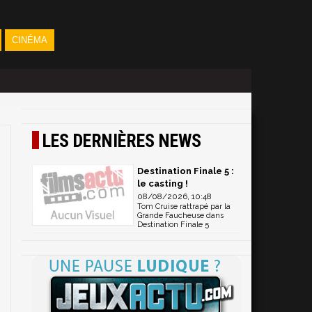
CINÉMA
LES DERNIÈRES NEWS
Destination Finale 5 :
le casting !
08/08/2026, 10:48
Tom Cruise rattrapé par la
Grande Faucheuse dans
Destination Finale 5