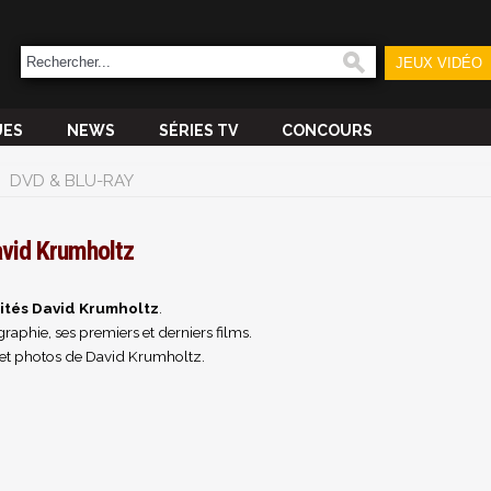
JEUX VIDÉO
UES
NEWS
SÉRIES TV
CONCOURS
DVD & BLU-RAY
vid Krumholtz
ités David Krumholtz
.
raphie, ses premiers et derniers films.
et photos de David Krumholtz.