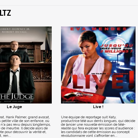
LTZ
Le Juge
Live !
rat, Hank Palmer, grand avocat,
Une équipe de reportage suit Katy,
a petite ville de son enfance, où
productrice télé aux dents longues, qui décide
l n'a pas revu depuis longtemps,
de lancer une nouvelle émission de télé-
de meurtre. Il décide alors de
réalité qui fera exploser les scores d'audience :
e pour découvrir la vérité et,
les candidats de cette émission au concept
, ren...
révolutionnaire vont s'affronter en...