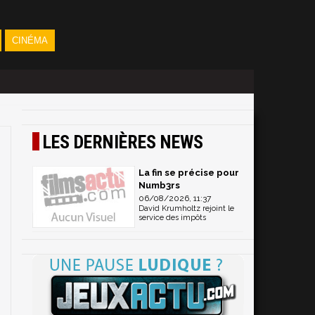
CINÉMA
LES DERNIÈRES NEWS
La fin se précise pour
Numb3rs
06/08/2026, 11:37
David Krumholtz rejoint le
service des impôts