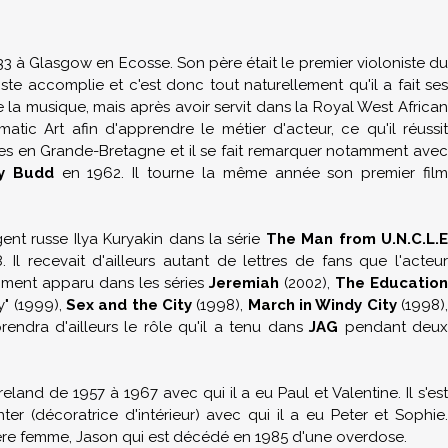
3 à Glasgow en Ecosse. Son père était le premier violoniste du
te accomplie et c'est donc tout naturellement qu'il a fait ses
la musique, mais après avoir servit dans la Royal West African
matic Art afin d'apprendre le métier d'acteur, ce qu'il réussit
ôles en Grande-Bretagne et il se fait remarquer notamment avec
ly Budd
en 1962. Il tourne la même année son premier fil
ent russe Ilya Kuryakin dans la série
The Man from U.N.C.L.
 Il recevait d'ailleurs autant de lettres de fans que l'acteu
emment apparu dans les séries
Jeremiah
(2002),
The Education
y" (1999),
Sex and the City
(1998),
March in Windy City
(1998)
eprendra d'ailleurs le rôle qu'il a tenu dans
JAG
pendant deu
 Ireland de 1957 à 1967 avec qui il a eu Paul et Valentine. Il s'est
r (décoratrice d'intérieur) avec qui il a eu Peter et Sophie.
ère
femme
, Jason qui est décédé en 1985 d'une overdose.