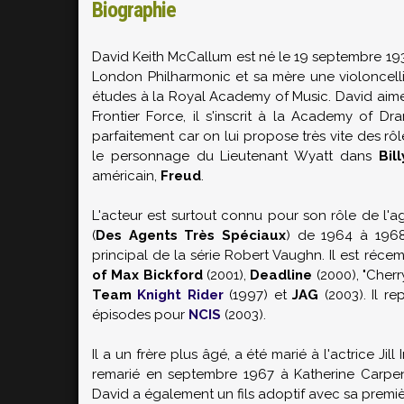
Biographie
David Keith McCallum est né le 19 septembre 193
London Philharmonic et sa mère une violoncellis
études à la Royal Academy of Music. David aime 
Frontier Force, il s'inscrit à la Academy of Dra
parfaitement car on lui propose très vite des r
le personnage du Lieutenant Wyatt dans
Bil
américain,
Freud
.
L'acteur est surtout connu pour son rôle de l'ag
(
Des Agents Très Spéciaux
) de 1964 à 1968.
principal de la série Robert Vaughn. Il est réc
of Max Bickford
(2001),
Deadline
(2000), "Cherr
Team
Knight Rider
(1997) et
JAG
(2003). Il r
épisodes pour
NCIS
(2003).
Il a un frère plus âgé, a été marié à l'actrice Jill
remarié en septembre 1967 à Katherine Carpente
David a également un fils adoptif avec sa premi