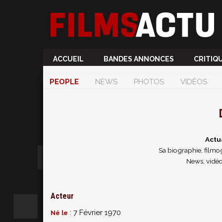
ACCUEIL
BANDES ANNONCES
CRITIQ
PEOPLE
NEWS
PHOTOS
VIDÉOS
Actu
Sa biographie, filmog
News, vidéo
Acteur
: 7 Février 1970
Né le