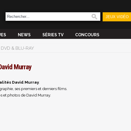
JEUX VIDÉO
UES
NEWS
SÉRIES TV
CONCOURS
DVD & BLU-RAY
David Murray
alités David Murray
.
raphie, ses premiers et derniers films.
s et photos de David Murray.