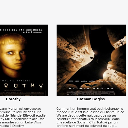
Dorothy
Batman Begins
 Jane Morton est envoyée au
Comment un homme seul peut-il changer le
ommunauté recluse dans une
monde ? Telle est la question qui hante Bruce
ord de l'Irlande. Elle doit étudier
Wayne depuis cette nuit tragique où ses
thy Mills, adolescente accusée
parents furent abattus sous ses yeux, dans
e meurtre sur un bébé. Alors
une ruelle de Gotham City. Torturé par un
n aide à Dorothy...
profond sentiment de colère et de culp...