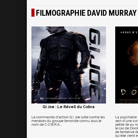
FILMOGRAPHIE DAVID MURRAY
GI Joe : Le Réveil du Cobra
Le commando d'action G.I Joe lutte contre les
La psychiatre
menaces du groupe terroriste connu sous le
sein d'une c
nom de C.O.B.R.A...
petite île au n
le cas de Doro
de tentative d
qu'elle vient e