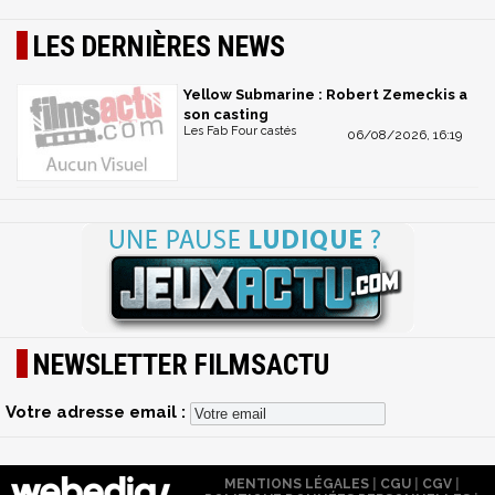
LES DERNIÈRES NEWS
Yellow Submarine : Robert Zemeckis a
son casting
Les Fab Four castés
06/08/2026, 16:19
NEWSLETTER FILMSACTU
Votre adresse email :
MENTIONS LÉGALES
|
CGU
|
CGV
|