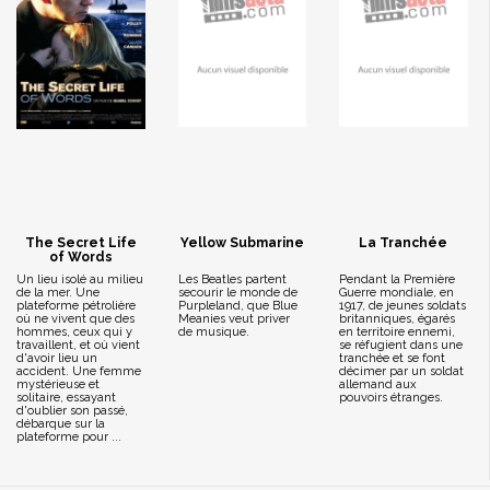
The Secret Life
Yellow Submarine
La Tranchée
of Words
Un lieu isolé au milieu
Les Beatles partent
Pendant la Première
de la mer. Une
secourir le monde de
Guerre mondiale, en
plateforme pétrolière
Purpleland, que Blue
1917, de jeunes soldats
où ne vivent que des
Meanies veut priver
britanniques, égarés
hommes, ceux qui y
de musique.
en territoire ennemi,
travaillent, et où vient
se réfugient dans une
d'avoir lieu un
tranchée et se font
accident. Une femme
décimer par un soldat
mystérieuse et
allemand aux
solitaire, essayant
pouvoirs étranges.
d'oublier son passé,
débarque sur la
plateforme pour ...