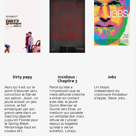
Dirty papy
Insidious :
Jobs
Chapitre 3
Alors qu'il est sur le
Parce qu'elle a
Un biopic
point d'épouser sans
l'impression que sa
indépendant du
conviction la fille de
mère défunte cherche
visionnaire fondateur
son patron, Jason, un
à entrer en contact
d'Apple, Steve Jobs...
jeune avocat un peu
avec elle, la jeune
coincé, se fait
Quinn Brenner se
embarquer par son
tourne vers Elise, un
grand-père dans un
médium qui possède
road trip déjanté
un véritable don mais
jusqu'en Floride pour
refuse de l'utiliser
le Spring Break.
depuis la tragédie
Personnage haut en
qu'elle a vécue
couleur et t...
autrefois. Lorsqu...