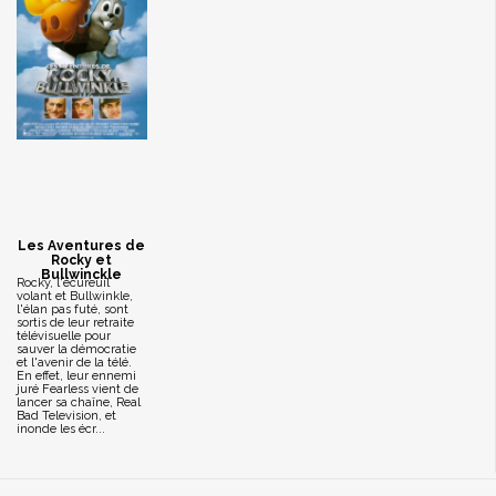
Les Aventures de
Rocky et
Bullwinckle
Rocky, l'écureuil
volant et Bullwinkle,
l'élan pas futé, sont
sortis de leur retraite
télévisuelle pour
sauver la démocratie
et l'avenir de la télé.
En effet, leur ennemi
juré Fearless vient de
lancer sa chaîne, Real
Bad Television, et
inonde les écr...