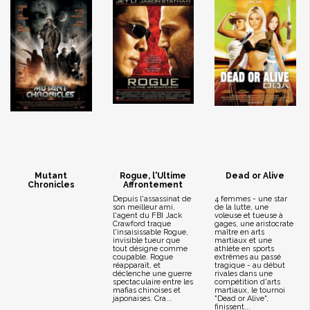
Mutant
Rogue, l'Ultime
Dead or Alive
Chronicles
Affrontement
Depuis l'assassinat de
4 femmes - une star
son meilleur ami,
de la lutte, une
l'agent du FBI Jack
voleuse et tueuse à
Crawford traque
gages, une aristocrate
l'insaisissable Rogue,
maître en arts
invisible tueur que
martiaux et une
tout désigne comme
athlète en sports
coupable. Rogue
extrêmes au passé
réapparaît, et
tragique - au début
déclenche une guerre
rivales dans une
spectaculaire entre les
compétition d'arts
mafias chinoises et
martiaux, le tournoi
japonaises. Cra...
"Dead or Alive",
finissent...