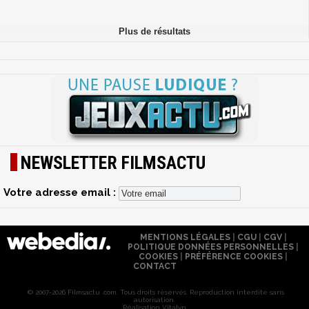
NEWSLETTER FILMSACTU
Votre adresse email :
MENTIONS LÉGALES
|
CGU
|
CGV
|
POLITIQUE DONNÉES PERSONNELLES
|
COOKIES
|
PRÉFÉRENCE COOKIES
|
CONTACT
© 2007-2026 Filmsactu .com. Tous droits réservés. Reproduction interdite sans
autorisation.
Réalisation Vitalyn