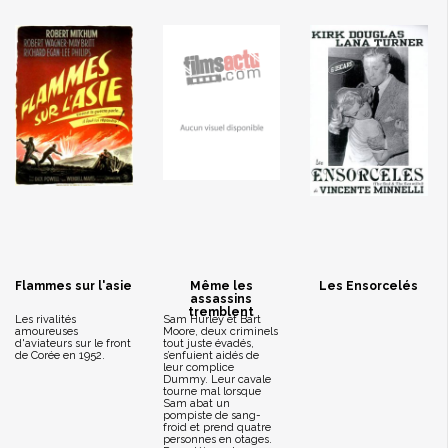
Flammes sur l'asie
Même les
Les Ensorcelés
assassins
tremblent
Les rivalités
Sam Hurley et Bart
amoureuses
Moore, deux criminels
d'aviateurs sur le front
tout juste évadés,
de Corée en 1952.
s’enfuient aidés de
leur complice
Dummy. Leur cavale
tourne mal lorsque
Sam abat un
pompiste de sang-
froid et prend quatre
personnes en otages.