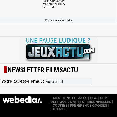
Pour déjouer les
recherches de la
police, ils ...
NEWSLETTER FILMSACTU
Votre adresse email :
MENTIONS LÉGALES
|
CGU
|
CGV
|
POLITIQUE DONNÉES PERSONNELLES
|
COOKIES
|
PRÉFÉRENCE COOKIES
|
CONTACT