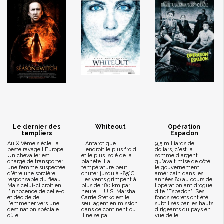
Le dernier des
Whiteout
Opération
templiers
Espadon
Au XIVème siècle, la
L'Antarctique.
9,5 milliards de
peste ravage l'Europe.
L'endroit le plus froid
dollars, c'est la
Un chevalier est
et le plus isolé de la
somme d'argent
chargé de transporter
planète. La
qu'avait mise de côté
une femme suspectée
température peut
le gouvernement
d'être une sorcière
chuter jusqu'à -85°C.
américain dans les
responsable du fléau.
Les vents grimpent à
années 80 au cours de
Mais celui-ci croit en
plus de 180 km par
l'opération antidrogue
l'innocence de celle-ci
heure. L'U.S. Marshal
dite "Espadon". Ses
et décide de
Carrie Stetko est le
fonds secrets ont été
l'emmener vers une
seul agent en mission
subtilisés par les hauts
destination spéciale
dans ce continent ou
dirigeants du pays en
où el...
il ne se pa...
vue de le...