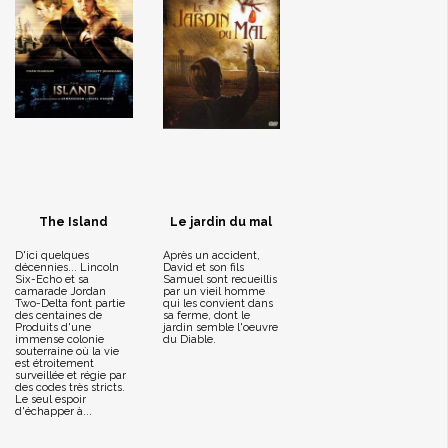
The Island
Le jardin du mal
D'ici quelques
Après un accident,
décennies... Lincoln
David et son fils
Six-Echo et sa
Samuel sont recueillis
camarade Jordan
par un vieil homme
Two-Delta font partie
qui les convient dans
des centaines de
sa ferme, dont le
Produits d'une
jardin semble l'oeuvre
immense colonie
du Diable.
souterraine où la vie
est étroitement
surveillée et régie par
des codes très stricts.
Le seul espoir
d'échapper à...