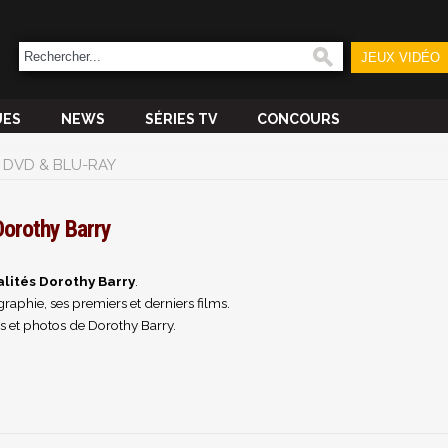
JEUX VIDÉO
UES
NEWS
SÉRIES TV
CONCOURS
DVD & BLU-RAY
Dorothy Barry
lités Dorothy Barry
.
raphie, ses premiers et derniers films.
s et photos de Dorothy Barry.