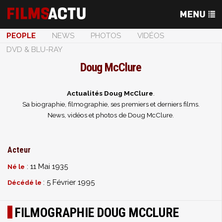
PEOPLE
NEWS
PHOTOS
VIDÉOS
DVD & BLU-RAY
Doug McClure
Actualités Doug McClure
.
Sa biographie, filmographie, ses premiers et derniers films.
News, vidéos et photos de Doug McClure.
Acteur
: 11 Mai 1935
Né le
: 5 Février 1995
Décédé le
FILMOGRAPHIE DOUG MCCLURE