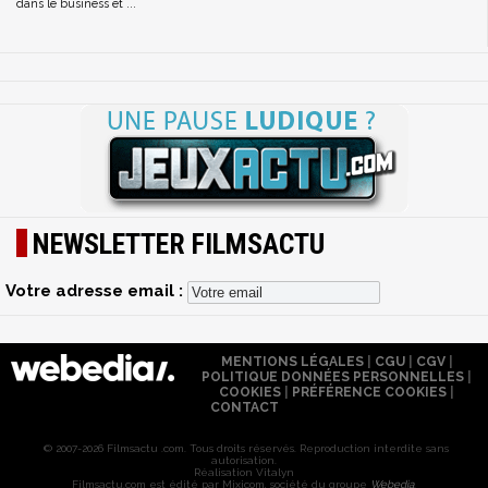
dans le business et ...
NEWSLETTER FILMSACTU
Votre adresse email :
MENTIONS LÉGALES
|
CGU
|
CGV
|
POLITIQUE DONNÉES PERSONNELLES
|
COOKIES
|
PRÉFÉRENCE COOKIES
|
CONTACT
© 2007-2026 Filmsactu .com. Tous droits réservés. Reproduction interdite sans
autorisation.
Réalisation Vitalyn
Filmsactu
.com est édité par Mixicom, société du groupe
Webedia
.