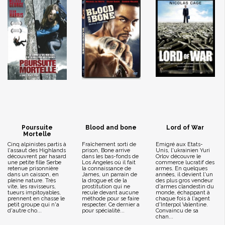
Poursuite
Blood and bone
Lord of War
Mortelle
Cinq alpinistes partis à
Fraîchement sorti de
Emigré aux Etats-
l'assaut des Highlands
prison, Bone arrive
Unis, l'ukrainien Yuri
découvrent par hasard
dans les bas-fonds de
Orlov découvre le
une petite fille Serbe
Los Angeles où il fait
commerce lucratif des
retenue prisonnière
la connaissance de
armes. En quelques
dans un caisson, en
James, un parrain de
années, il devient l'un
pleine nature. Très
la drogue et de la
des plus gros vendeur
vite, les ravisseurs,
prostitution qui ne
d'armes clandestin du
tueurs impitoyables,
recule devant aucune
monde, échappant à
prennent en chasse le
méthode pour se faire
chaque fois à l'agent
petit groupe qui n'a
respecter. Ce dernier a
d'Interpol Valentine.
d'autre cho...
pour spécialité...
Convaincu de sa
chan...