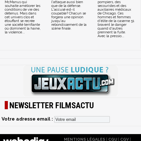
McManus qui
l'attaque aussi bien
pompiers, des
souhaite améliorer les
que de la défense.
secouristes et des
conditions de vie des
L'accusé est-il
auxiliaires médicaux
détenus. Mais dans
coupable? Chacun se
de Chicago. Ces
cet univers clos et
forgera une opinion
hommes et femmes
étouffant se recrée
jusqu'au
d'élite de la caserne 51
une société terrifiante
rebondissement de la
bravent le danger
où dominent la haine,
scène finale.
quand d'autres
la violence...
prennent la fuite.
Avec la pressio...
NEWSLETTER FILMSACTU
Votre adresse email :
MENTIONS LÉGALES
|
CGU
|
CGV
|