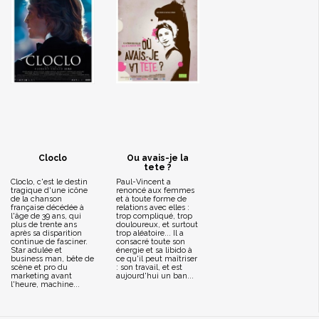
Cloclo
Ou avais-je la
tete ?
Cloclo, c'est le destin
Paul-Vincent a
tragique d'une icône
renoncé aux femmes
de la chanson
et à toute forme de
française décédée à
relations avec elles :
l'âge de 39 ans, qui
trop compliqué, trop
plus de trente ans
douloureux, et surtout
après sa disparition
trop aléatoire... Il a
continue de fasciner.
consacré toute son
Star adulée et
énergie et sa libido à
business man, bête de
ce qu'il peut maîtriser
scène et pro du
: son travail, et est
marketing avant
aujourd'hui un ban...
l'heure, machine...