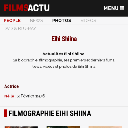
PEOPLE
NEWS
PHOTOS
VIDÉOS
DVD & BLU-RAY
Eihi Shiina
Actualités Eihi Shiina
.
Sa biographie, filmographie, ses premiers et derniers films.
News, vidéos et photos de Eihi Shiina.
Actrice
: 3 Février 1976
Né le
FILMOGRAPHIE EIHI SHIINA