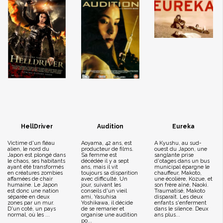
HellDriver
Audition
Eureka
Victime d'un fléau
Aoyama, 42 ans, est
A Kyushu, au sud-
alien, le nord du
producteur de films.
ouest du Japon, une
Japon est plongé dans
Sa femme est
sanglante prise
le chaos, ses habitants
décédée il y a sept
d'otages dans un bus
ayant été transformés
ans, mais il vit
municipal épargne le
en créatures zombies
toujours sa disparition
chauffeur, Makoto,
affamées de chair
avec difficulté. Un
une écolière, Kozue, et
humaine. Le Japon
jour, suivant les
son frère aîné, Naoki.
est donc une nation
conseils d'un vieil
Traumatisé, Makoto
séparée en deux
ami, Yasuhisa
disparaît. Les deux
zones par un mur.
Yoshikawa, il décide
enfants s'enferment
D'un coté, un pays
de se remarier et
dans le silence. Deux
normal, où les ...
organise une audition
ans plus...
po...