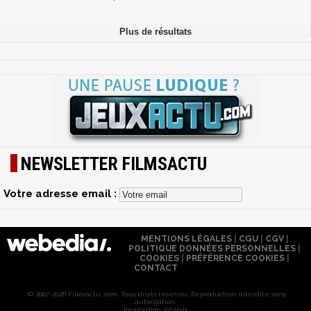
NEWSLETTER FILMSACTU
Votre adresse email :
MENTIONS LÉGALES
|
CGU
|
CGV
|
POLITIQUE DONNÉES PERSONNELLES
|
COOKIES
|
PRÉFÉRENCE COOKIES
|
CONTACT
© 2007-2026 Filmsactu .com. Tous droits réservés. Reproduction interdite sans
autorisation.
Réalisation Vitalyn