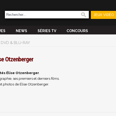
JEUX VIDÉO
UES
NEWS
SÉRIES TV
CONCOURS
DVD & BLU-RAY
ise Otzenberger
tés Élise Otzenberger
.
raphie, ses premiers et derniers films.
et photos de Élise Otzenberger.