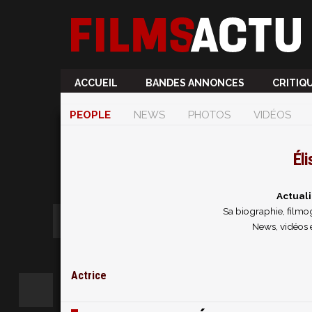
ACCUEIL
BANDES ANNONCES
CRITIQ
PEOPLE
NEWS
PHOTOS
VIDÉOS
Él
Actuali
Sa biographie, filmog
News, vidéos 
Actrice