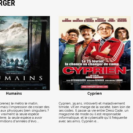
ERGER
Humains
Cyprien
prenez le métro le matin,
Cyprien, 35 ans, introverti et maladivement
mais l'impression de croiser des
timide, vit en marge de la société, bien loin de
 aux physiques bien singuliers ?
ses codes. Il passe sa vie entre Dress Code, un
raiment la seule espèce
magazine de mode où il est responsable
rre, la seule espèce a avoir
informatique, et le cybercafé qu'il fréquente
millions d'années d'évo...
avec ses amis. Cyprien e...