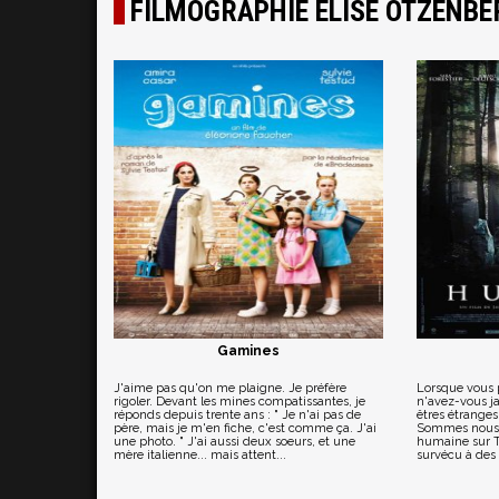
FILMOGRAPHIE ÉLISE OTZENB
Gamines
J'aime pas qu'on me plaigne. Je préfère
Lorsque vous 
rigoler. Devant les mines compatissantes, je
n'avez-vous ja
réponds depuis trente ans : " Je n'ai pas de
êtres étranges
père, mais je m'en fiche, c'est comme ça. J'ai
Sommes nous v
une photo. " J'ai aussi deux soeurs, et une
humaine sur Te
mère italienne... mais attent...
survécu à des 