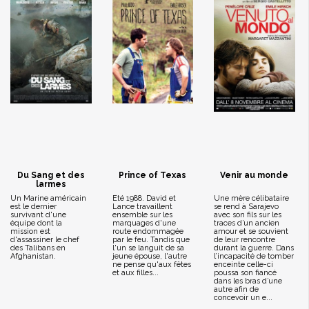
Du Sang et des
Prince of Texas
Venir au monde
larmes
Un Marine américain
Eté 1988. David et
Une mère célibataire
est le dernier
Lance travaillent
se rend à Sarajevo
survivant d'une
ensemble sur les
avec son fils sur les
équipe dont la
marquages d'une
traces d’un ancien
mission est
route endommagée
amour et se souvient
d'assassiner le chef
par le feu. Tandis que
de leur rencontre
des Talibans en
l'un se languit de sa
durant la guerre. Dans
Afghanistan.
jeune épouse, l'autre
l’incapacité de tomber
ne pense qu'aux fêtes
enceinte celle-ci
et aux filles...
poussa son fiancé
dans les bras d’une
autre afin de
concevoir un e...