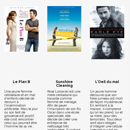
Le Plan B
Sunshine
L'Oeil du mal
Cleaning
Une jeune femme
Rose Lorowski est une
Un jeune homme
célibataire et en mal
mère célibataire qui
découvre que son
d'enfants décide de
travaille comme
frère jumeau est mort
recourir à
femme de ménage.
de façon mystérieuse.
l'insémination
Afin de payer
En rentrant à la
artificielle. Mais le jour
l'inscription de son fils
maison, il comprend
où son test de
Oscar dans une école
qu'on les prend, lui et
grossesse est positif,
spécialisée, elle
sa mère, pour des
elle croit rencontrer
décide de créer une
terroristes. Tous deux
celui qui pourrait être
entreprise de
sont alors obligés
l'homme de sa vie...
nettoyage très
d'intégrer une cellule
particulière, Sunshine
spéciale qui est en