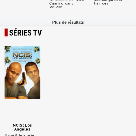
Cleaning, dans
train de m...
laquelle...
SÉRIES TV
NCIS : Los
Angeles
Spin-off de la série