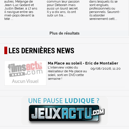
autres. Mélange de
commun leur passion
dans lesquels ils se
Jean-Luc Godard et
pour Déborah mais
sont englués,
Justin Bieber, à 17 ans
aussi un lourd secret.
professionnels ou
il navigue entre ses
Il y a dix ans, ils ont
personnels. Sauront-
miel-pops devant la
subi un tra...
ils aborder
télé ...
sereinement cett...
LES DERNIÈRES NEWS
Ma Place au soleil - Eric de Montalier
L'interview vidéo du
09/08/2026, 11:20
réalisateur de Ma place au
soleil, sorti en DVD cette
semaine !