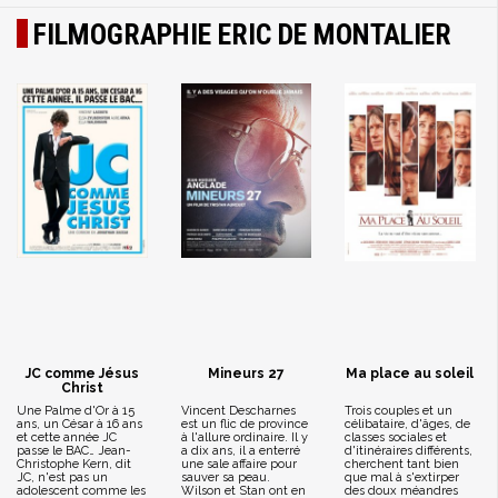
FILMOGRAPHIE ERIC DE MONTALIER
JC comme Jésus
Mineurs 27
Ma place au soleil
Christ
Une Palme d'Or à 15
Vincent Descharnes
Trois couples et un
ans, un César à 16 ans
est un flic de province
célibataire, d'âges, de
et cette année JC
à l'allure ordinaire. Il y
classes sociales et
passe le BAC… Jean-
a dix ans, il a enterré
d'itinéraires différents,
Christophe Kern, dit
une sale affaire pour
cherchent tant bien
JC, n'est pas un
sauver sa peau.
que mal à s'extirper
adolescent comme les
Wilson et Stan ont en
des doux méandres