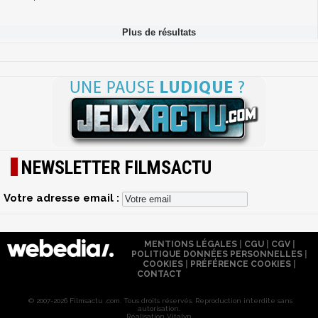
NEWSLETTER FILMSACTU
Votre adresse email :
MENTIONS LÉGALES
|
CGU
|
CGV
|
POLITIQUE DONNÉES PERSONNELLES
|
COOKIES
|
PRÉFÉRENCE COOKIES
|
CONTACT
© 2007-2026 Filmsactu .com. Tous droits réservés. Reproduction interdite sans
autorisation.
Réalisation Vitalyn