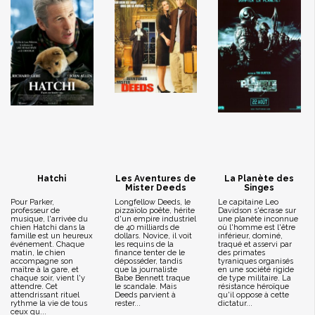
Hatchi
Les Aventures de
La Planète des
Mister Deeds
Singes
Pour Parker,
Longfellow Deeds, le
Le capitaine Leo
professeur de
pizzaïolo poête, hérite
Davidson s'écrase sur
musique, l'arrivée du
d'un empire industriel
une planète inconnue
chien Hatchi dans la
de 40 milliards de
où l'homme est l'être
famille est un heureux
dollars. Novice, il voit
inférieur, dominé,
événement. Chaque
les requins de la
traqué et asservi par
matin, le chien
finance tenter de le
des primates
accompagne son
déposséder, tandis
tyraniques organisés
maître à la gare, et
que la journaliste
en une société rigide
chaque soir, vient l'y
Babe Bennett traque
de type militaire. La
attendre. Cet
le scandale. Mais
résistance héroïque
attendrissant rituel
Deeds parvient à
qu'il oppose à cette
rythme la vie de tous
rester...
dictatur...
ceux qu...