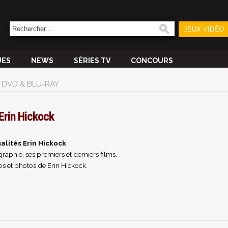
JEUX VIDÉO
UES
NEWS
SÉRIES TV
CONCOURS
DVD & BLU-RAY
Erin Hickock
alités Erin Hickock
.
raphie, ses premiers et derniers films.
s et photos de Erin Hickock.