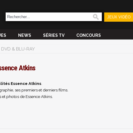
JEUX VIDÉO
UES
NEWS
SÉRIES TV
CONCOURS
DVD & BLU-RAY
ssence Atkins
lités Essence Atkins
.
raphie, ses premiers et derniers films.
 et photos de Essence Atkins.