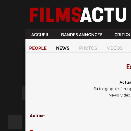
ACCUEIL
BANDES ANNONCES
CRITIQ
PEOPLE
NEWS
PHOTOS
VIDÉOS
E
Actua
Sa biographie, filmog
News, vidéos
Actrice