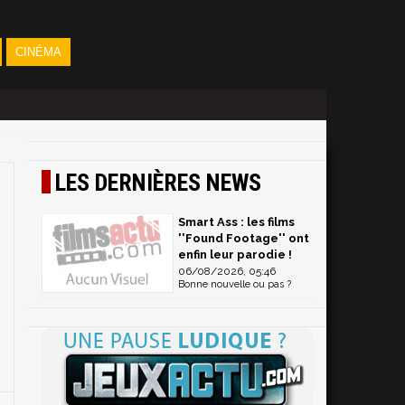
CINÉMA
LES DERNIÈRES NEWS
Smart Ass : les films
''Found Footage'' ont
enfin leur parodie !
06/08/2026, 05:46
Bonne nouvelle ou pas ?