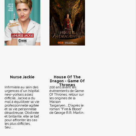
Nurse Jackie
House Of The
Dragon - Game Of
Thrones
Infirmière au sein des
200 ans avant les
urgences d'un hôpital
événements de Game
new-yorkais assez
Of Thrones, retour sur
difficile, Jackie a du
les origines de la
mal à équilibrer sa vie
Maison
professionnelle agitée
Targaryen...D'après le
et sa vie personnelle
roman "Fire & Blood"
désastreuse. Obstinée
de George R.R. Martin.
et brillante, elle se bat
pour affronter les cas
les plus difficiles.
Seu...