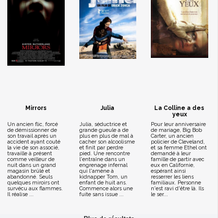
Mirrors
Julia
La Colline a des
yeux
Un ancien flic, forcé
Julia, séductrice et
Pour leur anniversaire
de démissionner de
grande gueule a de
de mariage, Big Bob
son travail après un
plus en plus de mal à
Carter, un ancien
accident ayant couté
cacher son alcoolisme
policier de Cleveland,
la vie de son associé,
et finit par perdre
et sa femme Ethel ont
travaille à présent
pied. Une rencontre
demandé à leur
comme veilleur de
l'entraîne dans un
famille de partir avec
nuit dans un grand
engrenage infernal
eux en Californie,
magasin brûlé et
qui l'amène à
espérant ainsi
abandonné. Seuls
kidnapper Tom, un
resserrer les liens
quelques miroirs ont
enfant de huit ans.
familiaux. Personne
survécu aux flammes.
Commence alors une
n'est ravi d'être là. Ils
Il réalise ...
fuite sans issue ...
le ser...