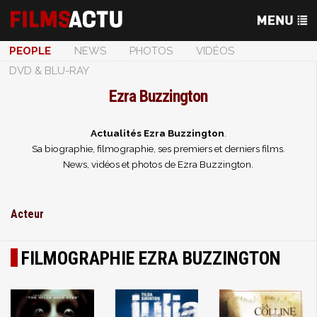
PEOPLE
NEWS
PHOTOS
VIDÉOS
DVD & BLU-RAY
Ezra Buzzington
Actualités Ezra Buzzington
.
Sa biographie, filmographie, ses premiers et derniers films.
News, vidéos et photos de Ezra Buzzington.
Acteur
FILMOGRAPHIE EZRA BUZZINGTON