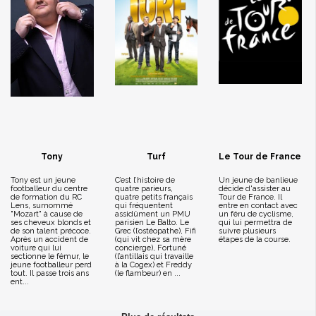
Tony
Turf
Le Tour de France
Tony est un jeune
C’est l’histoire de
Un jeune de banlieue
footballeur du centre
quatre parieurs,
décide d'assister au
de formation du RC
quatre petits français
Tour de France. Il
Lens, surnommé
qui fréquentent
entre en contact avec
"Mozart" à cause de
assidûment un PMU
un féru de cyclisme,
ses cheveux blonds et
parisien Le Balto. Le
qui lui permettra de
de son talent précoce.
Grec (l’ostéopathe), Fifi
suivre plusieurs
Après un accident de
(qui vit chez sa mère
étapes de la course.
voiture qui lui
concierge), Fortuné
sectionne le fémur, le
(l’antillais qui travaille
jeune footballeur perd
à la Cogex) et Freddy
tout. Il passe trois ans
(le flambeur) en ...
ent...