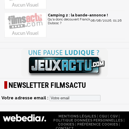
Camping 2 : la bande-annonce !
Qu'a donc découvert Franck
08/08/2026, 01:26
Dubosc ?
NEWSLETTER FILMSACTU
Votre adresse email :
MENTIONS LÉGALES
|
CGU
|
CGV
|
POLITIQUE DONNÉES PERSONNELLES
|
COOKIES
|
PRÉFÉRENCE COOKIES
|
CONTACT