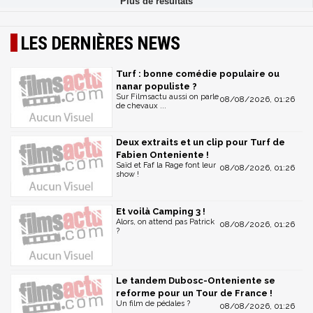
LES DERNIÈRES NEWS
Turf : bonne comédie populaire ou
nanar populiste ?
Sur Filmsactu aussi on parle
08/08/2026, 01:26
de chevaux ...
Deux extraits et un clip pour Turf de
Fabien Onteniente !
Saïd et Faf la Rage font leur
08/08/2026, 01:26
show !
Et voilà Camping 3 !
Alors, on attend pas Patrick
08/08/2026, 01:26
?
Le tandem Dubosc-Onteniente se
reforme pour un Tour de France !
Un film de pédales ?
08/08/2026, 01:26