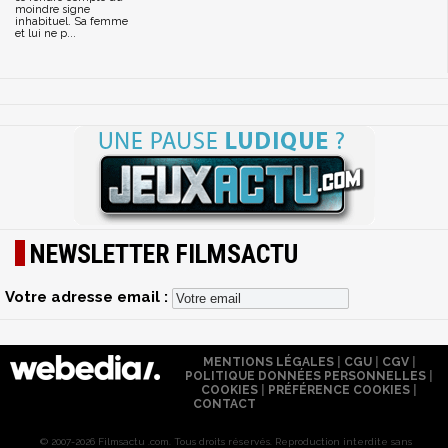
moindre signe
inhabituel. Sa femme
et lui ne p...
NEWSLETTER FILMSACTU
Votre adresse email :
MENTIONS LÉGALES
|
CGU
|
CGV
|
POLITIQUE DONNÉES PERSONNELLES
|
COOKIES
|
PRÉFÉRENCE COOKIES
|
CONTACT
© 2007-2026 Filmsactu .com. Tous droits réservés. Reproduction interdite sans