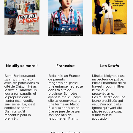
Neuilly sa mère !
Francaise
Les Keufs
Sami Benboudaoud,
Sofia, née en France
Mireille Molyneux est
14 ans, vit heureux
de parents
inspecteur de police.
avec ses potes dans sa
maghrébins, passe
Elle a l'habitude de se
cité de Châlon. Hélas,
une enfance heureuse
travestir pour infiltrer
le destin l'arrache un
dans sa cité de
le milieu du
jour à son paradis, et
province. Son père
proxénétisme.
le propulse dans
ayant le mal du pays,
Désireuse d'aider une
l'enfer de... Neuilly-
elle se retrouve dans
jeune prostituée qui
sur- seine ! Là, il est
une ferme au Maroc.
veut s'en sortir, elle
confié à sa tante
Elle a 10 ans à peine.
ignore qu'ayant été
Djamila, qu'il
Elle se jure de passer
placée sous le coup
rencontre pour la
son bac afin de
d'une fausse
premiè...
retourner en Fran...
accusation,...